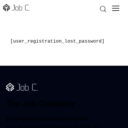
[user_registration_lost_password]
The Job Company
Suscríbete al boletín informativo
[mc4wp_form id="461" element_id="style-9"]