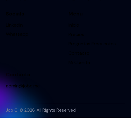
Socials
Menu
Linkedin
Inicio
Whatsapp
Precios
Preguntas Frecuentes
Contacto
Mi Cuenta
Contacto
admin@jobc.me
Job C. © 2026. All Rights Reserved.